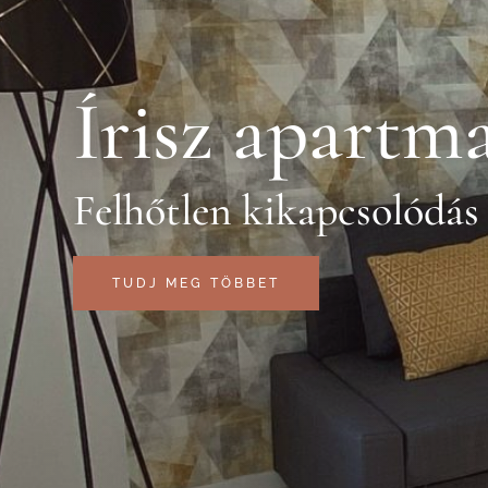
Írisz apartm
Felhőtlen kikapcsolódás
TUDJ MEG TÖBBET