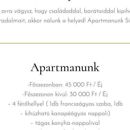
arra vágysz, hogy családoddal, barátaiddal kipi
radalmait, akkor nálunk a helyed! Apartmanunk Si
Apartmanunk
-Főszezonban: 45 000 Ft / Éj
-Főszezonon kívül: 30 000 Ft / Éj
– 4 férőhellyel ( 1db franciaágyas szoba, 1db
– kihúzható kanapéágyas nappali)
– tágas konyha-nappalival