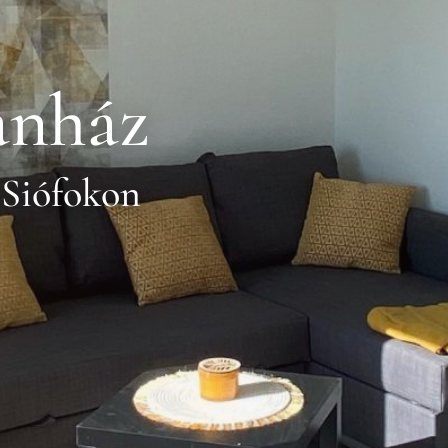
anház
 Siófokon